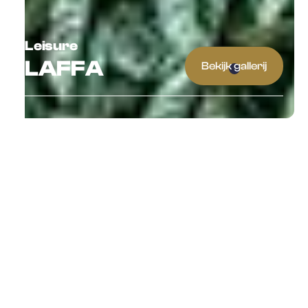
Leisure
LAFFA
Bekijk gallerij
{ Al geïnspireerd? }