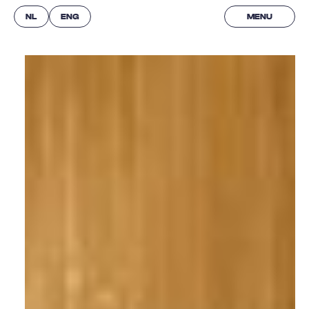
NL
ENG
MENU